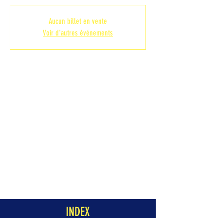
Aucun billet en vente
Voir d'autres événements
Heure et lieu
31 oct. 2022, 21:00
SALLE SAVARY, Rue Alain Savary, 59150
Wattrelos, France
Partager cet événement
INDEX