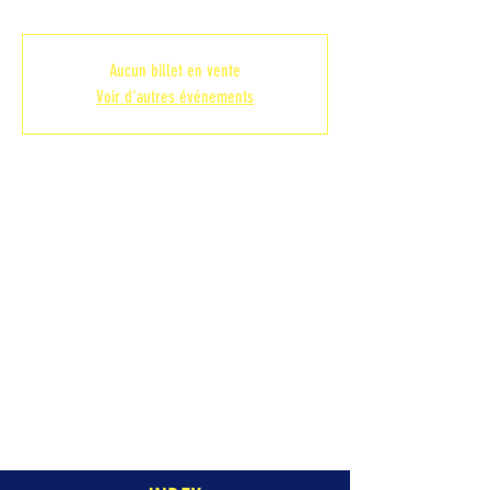
Aucun billet en vente
Voir d'autres événements
Heure et lieu
08 oct. 2022, 18:30
SALLE JULES FERRY, RUE JULES FERRY,
ANZIN
Partager cet événement