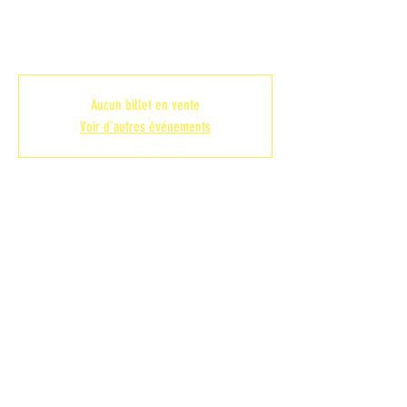
sam. 24 sept.
  |  
SALLE SAVARY
RENCONTRE AMICALE
Aucun billet en vente
Voir d'autres événements
Heure et lieu
24 sept. 2022, 15:30 – 19:00
SALLE SAVARY, Rue Alain Savary, 59150
Wattrelos, France
Partager cet événement