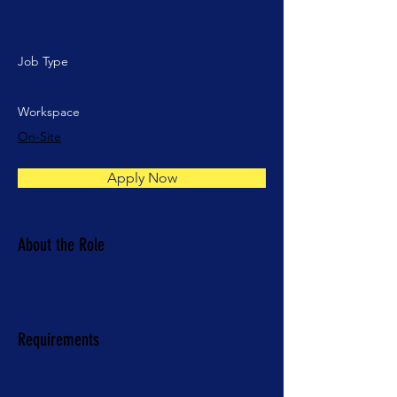
Job Type
Workspace
On-Site
Apply Now
About the Role
Requirements