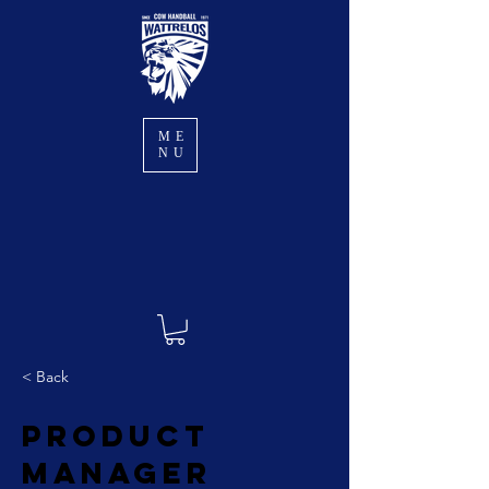
ME
NU
< Back
Product
Manager