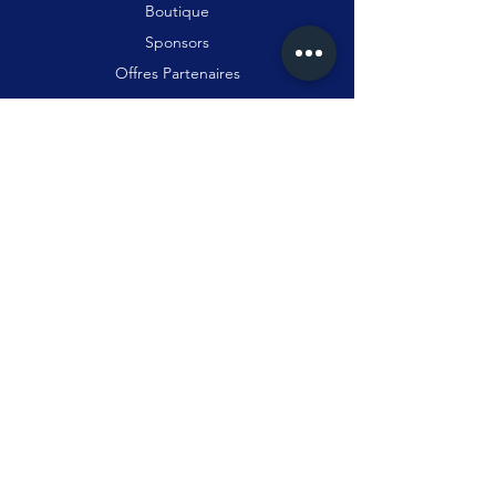
Boutique
Sponsors
Offres Partenaires
Contact
SUIVEZ NOUS
Facebook
Instagram
WhatsApp
Abonnez-vous!